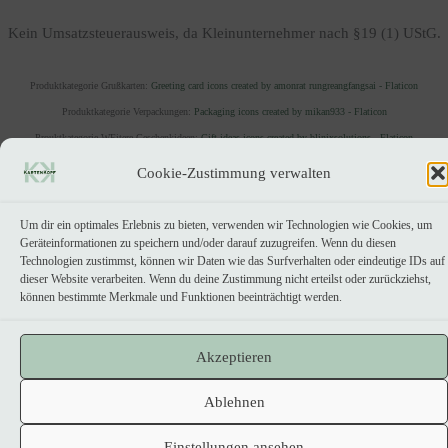
Kein Umsatzsteuerausweis, da Kleinunternehmer nach §19 (1) UStG.
Produktkategorie Grußkarten:
Greeting card icons created by amonrat rungreangfangsai - Flaticon
Produktkategorie Verpackungen:
Packaging icons created by mikan933 - Flaticon
Prouktkategorie WEitere Geschenkideen:
Gift ideas icons created by blinixsolutions - Flaticon
Produktkategorie Stampin' Up! Flohmarkt:
Discount icons created by Freepik - Flaticon
Cookie-Zustimmung verwalten
Um dir ein optimales Erlebnis zu bieten, verwenden wir Technologien wie Cookies, um
Geräteinformationen zu speichern und/oder darauf zuzugreifen. Wenn du diesen
Vertrag widerrufen
Technologien zustimmst, können wir Daten wie das Surfverhalten oder eindeutige IDs auf
dieser Website verarbeiten. Wenn du deine Zustimmung nicht erteilst oder zurückziehst,
können bestimmte Merkmale und Funktionen beeinträchtigt werden.
Akzeptieren
Ablehnen
Einstellungen ansehen