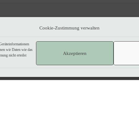
Impressum
|
Datenschutzerklärung
Cookie-Zustimmung verwalten
Geräteinformationen
nnen wir Daten wie das
Akzeptieren
ung nicht erteilst
Kein Umsatzsteuerausweis, da Kleinunternehmer nach §19 (1) UStG.
Produktkategorie Grußkarten:
Greeting card icons created by amonrat rungreangfangsai - Flaticon
Produktkategorie Verpackungen:
Packaging icons created by mikan933 - Flaticon
Prouktkategorie WEitere Geschenkideen:
Gift ideas icons created by blinixsolutions - Flaticon
Produktkategorie Stampin' Up! Flohmarkt:
Discount icons created by Freepik - Flaticon
Vertrag widerrufen