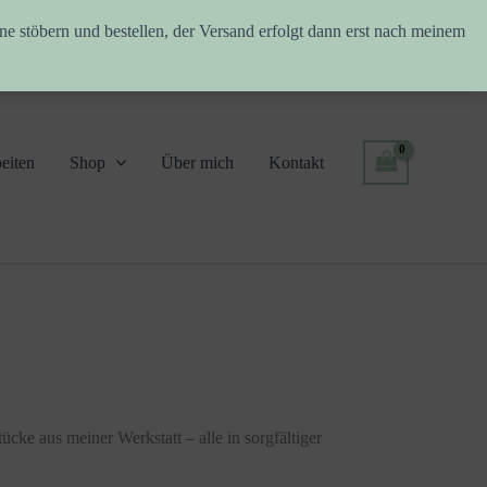
ne stöbern und bestellen, der Versand erfolgt dann erst nach meinem
eiten
Shop
Über mich
Kontakt
ücke aus meiner Werkstatt – alle in sorgfältiger