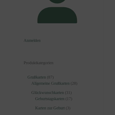
Anmelden
Produktkategorien
8
Grußkarten
87
7
2
Allgemeine Grußkarten
28
P
8
3
Glückwunschkarten
31
r
P
1
1
Geburtstagskarten
17
o
r
P
7
d
3
o
Karten zur Geburt
3
r
P
u
P
d