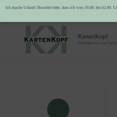
Ich mache Urlaub! Beachtet bitte, dass ich vom 19.08. bis 02.09. U
Zum
Inhalt
springen
KartenKopf
Kleinigkeiten aus Papie