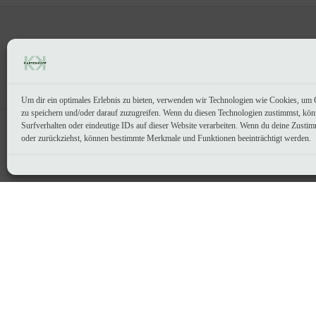
e
r
k
u
o
t
k
d
e
Copyright © 2026 KartenKopf
t
u
e
k
t
Um dir ein optimales Erlebnis zu bieten, verwenden wir Technologien wie Cookies, um 
e
zu speichern und/oder darauf zuzugreifen. Wenn du diesen Technologien zustimmst, kö
Surfverhalten oder eindeutige IDs auf dieser Website verarbeiten. Wenn du deine Zustimm
oder zurückziehst, können bestimmte Merkmale und Funktionen beeinträchtigt werden.