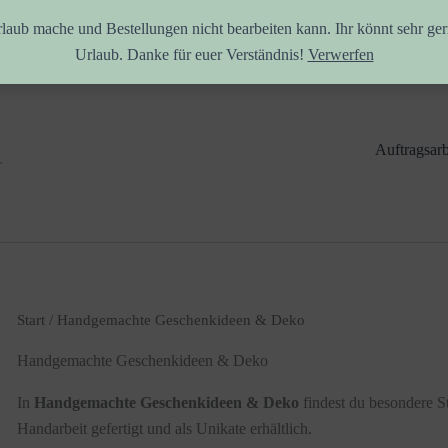
rlaub mache und Bestellungen nicht bearbeiten kann. Ihr könnt sehr ger
Urlaub. Danke für euer Verständnis!
Verwerfen
Auftragsarb
r
Start
/ Handgemachte Geschenkideen & Deko
Handgemachte Geschenkideen & Deko
In
Handgemachte Geschenkideen & Deko
findest du besondere St
Handarbeit gefertigt und als Unikate erhältlich.