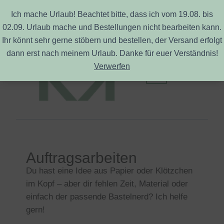
Ich mache Urlaub! Beachtet bitte, dass ich vom 19.08. bis
02.09. Urlaub mache und Bestellungen nicht bearbeiten kann.
Zum
Ihr könnt sehr gerne stöbern und bestellen, der Versand erfolgt
Inhalt
dann erst nach meinem Urlaub. Danke für euer Verständnis!
springen
Verwerfen
Auftragsarbeiten
Du hast eine Idee aus Papier oder Klötzchen
im Kopf – aber dir fehlen Zeit, Material oder
einfach der passende Bastelnerd? Ich helfe
gern!