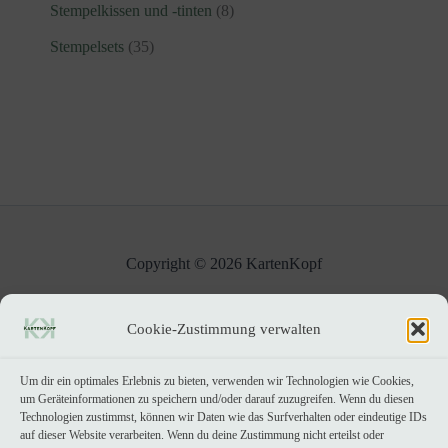
o
k
8
Stempelkissen und -tinten
8
d
t
r
e
d
t
P
u
3
e
o
Stempelsets
35
u
e
r
k
5
d
k
o
t
P
u
t
d
e
r
k
u
o
t
k
d
e
t
u
e
k
t
e
Copyright © 2026 KartenKopf
Impressum
|
Datenschutzerklärung
Cookie-Zustimmung verwalten
Um dir ein optimales Erlebnis zu bieten, verwenden wir Technologien wie Cookies,
um Geräteinformationen zu speichern und/oder darauf zuzugreifen. Wenn du diesen
Technologien zustimmst, können wir Daten wie das Surfverhalten oder eindeutige IDs
auf dieser Website verarbeiten. Wenn du deine Zustimmung nicht erteilst oder
Kein Umsatzsteuerausweis, da Kleinunternehmer nach §19 (1) UStG.