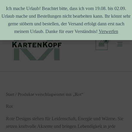
Ich mache Urlaub! Beachtet bitte, dass ich vom 19.08. bis 02.09.
Urlaub mache und Bestellungen nicht bearbeiten kann. Ihr könnt sehr
Zum
gerne stöbern und bestellen, der Versand erfolgt dann erst nach
Inhalt
meinem Urlaub. Danke für euer Verständnis!
Verwerfen
springen
Start
/ Produkte verschlagwortet mit „Rot“
Rot
Rote Designs stehen für Leidenschaft, Energie und Wärme. Sie
setzen kraftvolle Akzente und bringen Lebendigkeit in jede