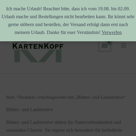
Ich mache Urlaub! Beachtet bitte, dass ich vom 19.08. bis 02.09.
Urlaub mache und Bestellungen nicht bearbeiten kann. Ihr könnt sehr
Zum
gerne stöbern und bestellen, der Versand erfolgt dann erst nach
Inhalt
meinem Urlaub. Danke für euer Verständnis!
Verwerfen
springen
Start
/ Produkte verschlagwortet mit „Blätter- und Laubmotive“
Blätter- und Laubmotive
Blätter- und Laubmotive stehen für Naturverbundenheit und
saisonalen Charme. Sie eignen sich besonders für herbstliche