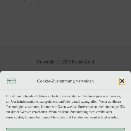
u
e
r
k
5
d
k
o
t
P
u
t
d
e
r
k
u
o
t
k
d
e
t
u
e
k
t
e
Copyright © 2026 KartenKopf
Impressum
|
Datenschutzerklärung
Cookie-Zustimmung verwalten
Um dir ein optimales Erlebnis zu bieten, verwenden wir Technologien wie Cookies,
um Geräteinformationen zu speichern und/oder darauf zuzugreifen. Wenn du diesen
Technologien zustimmst, können wir Daten wie das Surfverhalten oder eindeutige IDs
auf dieser Website verarbeiten. Wenn du deine Zustimmung nicht erteilst oder
Kein Umsatzsteuerausweis, da Kleinunternehmer nach §19 (1) UStG.
zurückziehst, können bestimmte Merkmale und Funktionen beeinträchtigt werden.
Produktkategorie Grußkarten:
Greeting card icons created by amonrat rungreangfangsai - Flaticon