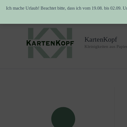
Ich mache Urlaub! Beachtet bitte, dass ich vom 19.08. bis 02.09. U
Zum
Inhalt
springen
KartenKopf
Kleinigkeiten aus Papie