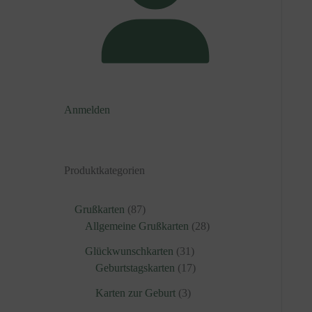
Anmelden
Produktkategorien
8
Grußkarten
87
7
2
Allgemeine Grußkarten
28
P
8
3
Glückwunschkarten
31
r
P
1
1
Geburtstagskarten
17
o
r
P
7
d
3
o
Karten zur Geburt
3
r
P
u
P
d