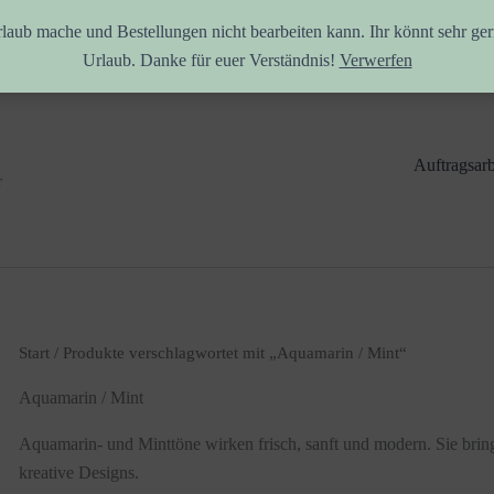
rlaub mache und Bestellungen nicht bearbeiten kann. Ihr könnt sehr ger
Urlaub. Danke für euer Verständnis!
Verwerfen
Auftragsarb
r
Start
/ Produkte verschlagwortet mit „Aquamarin / Mint“
Aquamarin / Mint
Aquamarin- und Minttöne wirken frisch, sanft und modern. Sie bringe
kreative Designs.