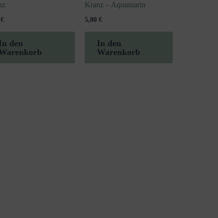
nz
Kranz – Aquamarin
0
€
5,00
€
In den
In den
Warenkorb
Warenkorb