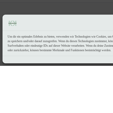
e
r
k
u
o
t
k
d
e
Copyright © 2026 KartenKopf
t
u
e
k
t
Um dir ein optimales Erlebnis zu bieten, verwenden wir Technologien wie Cookies, um 
e
zu speichern und/oder darauf zuzugreifen. Wenn du diesen Technologien zustimmst, kö
Surfverhalten oder eindeutige IDs auf dieser Website verarbeiten. Wenn du deine Zustimm
oder zurückziehst, können bestimmte Merkmale und Funktionen beeinträchtigt werden.