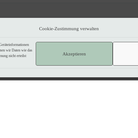
Impressum
|
Datenschutzerklärung
Cookie-Zustimmung verwalten
Geräteinformationen
nnen wir Daten wie das
Akzeptieren
ung nicht erteilst
Kein Umsatzsteuerausweis, da Kleinunternehmer nach §19 (1) UStG.
Produktkategorie Grußkarten:
Greeting card icons created by amonrat rungreangfangsai - Flaticon
Produktkategorie Verpackungen:
Packaging icons created by mikan933 - Flaticon
Prouktkategorie WEitere Geschenkideen:
Gift ideas icons created by blinixsolutions - Flaticon
Produktkategorie Stampin' Up! Flohmarkt:
Discount icons created by Freepik - Flaticon
Vertrag widerrufen