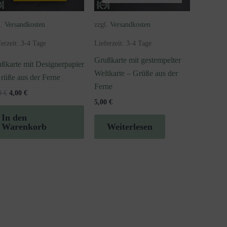
l.
Versandkosten
zzgl.
Versandkosten
ferzeit:
3-4 Tage
Lieferzeit:
3-4 Tage
Grußkarte mit gestempelter
ßkarte mit Designerpapier
Weltkarte – Grüße aus der
rüße aus der Ferne
Ferne
Ursprünglicher
Aktueller
0
€
4,00
€
Preis
Preis
5,00
€
war:
ist:
In den
5,00 €
4,00 €.
Warenkorb
Weiterlesen