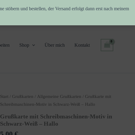
ne stöbern und bestellen, der Versand erfolgt dann erst nach meinem
eiten
Shop
Über mich
Kontakt
Start
/
Grußkarten
/
Allgemeine Grußkarten
/ Grußkarte mit
Schreibmaschinen-Motiv in Schwarz-Weiß – Hallo
Grußkarte mit Schreibmaschinen-Motiv in
Schwarz-Weiß – Hallo
5,00
€