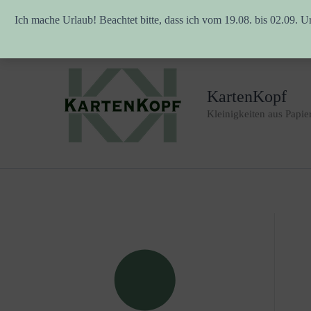
Ich mache Urlaub! Beachtet bitte, dass ich vom 19.08. bis 02.09. U
Zum
Inhalt
springen
KartenKopf
Kleinigkeiten aus Papie