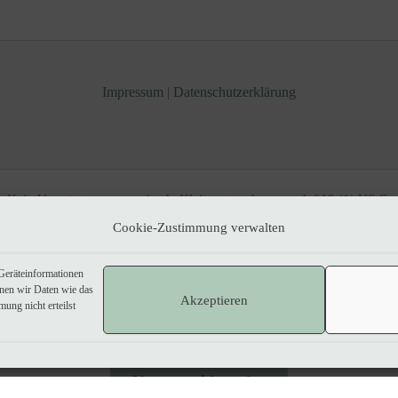
Impressum
|
Datenschutzerklärung
Kein Umsatzsteuerausweis, da Kleinunternehmer nach §19 (1) UStG.
Cookie-Zustimmung verwalten
Produktkategorie Grußkarten:
Greeting card icons created by amonrat rungreangfangsai - Flaticon
Produktkategorie Verpackungen:
Packaging icons created by mikan933 - Flaticon
Geräteinformationen
nnen wir Daten wie das
Prouktkategorie WEitere Geschenkideen:
Gift ideas icons created by blinixsolutions - Flaticon
Akzeptieren
ung nicht erteilst
Produktkategorie Stampin' Up! Flohmarkt:
Discount icons created by Freepik - Flaticon
Vertrag widerrufen