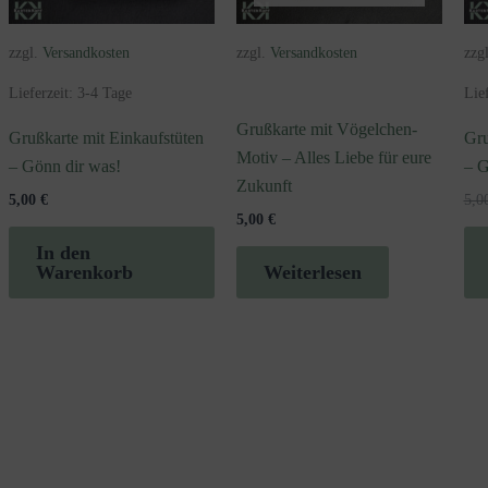
zzgl.
Versandkosten
zzgl.
Versandkosten
zzg
Lieferzeit:
3-4 Tage
Lie
Grußkarte mit Vögelchen-
Grußkarte mit Einkaufstüten
Gru
Motiv – Alles Liebe für eure
– Gönn dir was!
– G
Zukunft
5,00
€
5,0
5,00
€
In den
Warenkorb
Weiterlesen