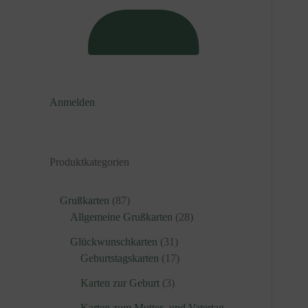
Anmelden
Produktkategorien
8
Grußkarten
87
7
2
Allgemeine Grußkarten
28
P
8
3
Glückwunschkarten
31
r
P
1
1
Geburtstagskarten
17
o
r
P
7
d
3
o
Karten zur Geburt
3
r
P
u
P
d
o
r
Karten zum Mutter- und Vatertag