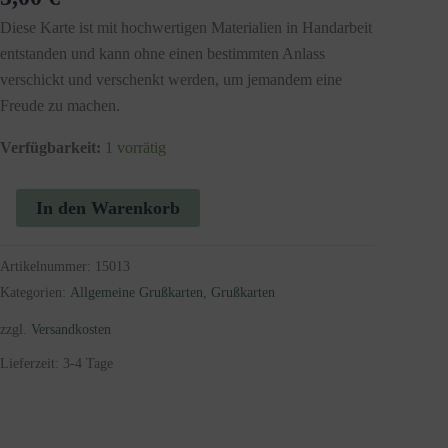
Diese Karte ist mit hochwertigen Materialien in Handarbeit
entstanden und kann ohne einen bestimmten Anlass
verschickt und verschenkt werden, um jemandem eine
Freude zu machen.
Verfügbarkeit:
1 vorrätig
Grußkarte
In den Warenkorb
mit
Schreibmaschinen-
Motiv
Artikelnummer:
15013
in
Kategorien:
Allgemeine Grußkarten
,
Grußkarten
Schwarz-
Weiß
zzgl.
Versandkosten
-
Hallo
Lieferzeit:
3-4 Tage
Menge